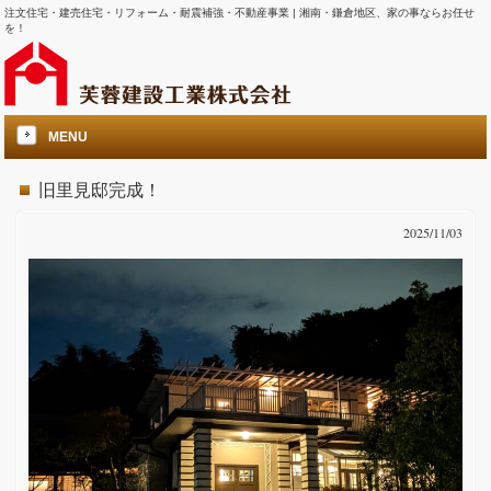
注文住宅・建売住宅・リフォーム・耐震補強・不動産事業 | 湘南・鎌倉地区、家の事ならお任せ
を！
MENU
旧里見邸完成！
2025/11/03