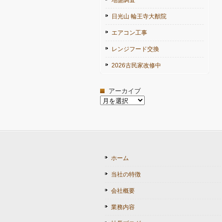
地盤調査
日光山 輪王寺大猷院
エアコン工事
レンジフード交換
2026古民家改修中
アーカイブ
ア
ー
カ
イ
ブ
ホーム
当社の特徴
会社概要
業務内容