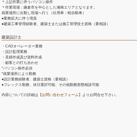
＊上記作業に伴うパソコン操作
＊作業現場：鎌倉市を中心とした湘南エリアとなります。
就業場所に出勤し現場へ行く（社用車：軽自動車）
●業務拡大に伴う増員
●建築工事管理経験者、建築士または施工管理技士資格（要相談）
建築設計士
・CADオペレーター業務
・設計監理業務
・見積作成及び資料作成
・顧客との打ち合わせ
*パソコン操作必須
*就業場所により勤務
●設計業務経験者、建築士資格（要相談）
●フレックス勤務、休日選択可能、その他勤務形態相談可能
内容についての詳細は
【お問い合わせフォーム】
よりお問合せ下さい。