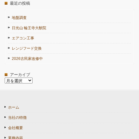
最近の投稿
地盤調査
日光山 輪王寺大猷院
エアコン工事
レンジフード交換
2026古民家改修中
アーカイブ
ア
ー
カ
イ
ブ
ホーム
当社の特徴
会社概要
業務内容